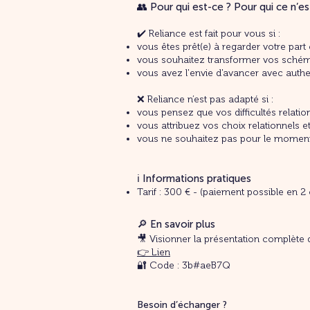
👥 Pour qui est-ce ? Pour qui ce n’es
✔️ Reliance est fait pour vous si :
vous êtes prêt(e) à regarder votre part
vous souhaitez transformer vos schéma
vous avez l'envie d'avancer avec authen
❌ Reliance n’est pas adapté si :
vous pensez que vos difficultés relatio
vous attribuez vos choix relationnels e
vous ne souhaitez pas pour le moment e
ℹ️ Informations pratiques
Tarif : 300 € - (paiement possible en 2 
🔎 En savoir plus
🎥 Visionner la présentation complète
👉 Lien
🔐 Code : 3b#aeB7Q
Besoin d’échanger ?