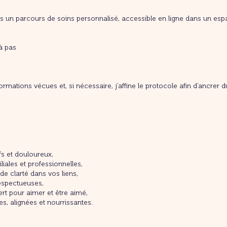
ous un parcours de soins personnalisé, accessible en ligne dans un esp
 à pas
nsformations vécues et, si nécessaire, j’affine le protocole afin d’ancr
fs et douloureux,
iales et professionnelles,
de clarté dans vos liens,
respectueuses,
vert pour aimer et être aimé,
es, alignées et nourrissantes.