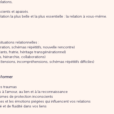
lations,
scients et apaisés.
tion la plus belle et la plus essentielle : la relation à vous-même.
ituations relationnelles :
ation, schémas répétitifs, nouvelle rencontre)
fants, fratrie, héritage transgénérationnel)
, hiérarchie, collaborations)
 (tensions, incompréhensions, schémas répétitifs difficiles)
sformer
les traumas
 à l’amour, au lien et à la reconnaissance
smes de protection inconscients
es et les émotions piégées qui influencent vos relations
 et de fluidité dans vos liens